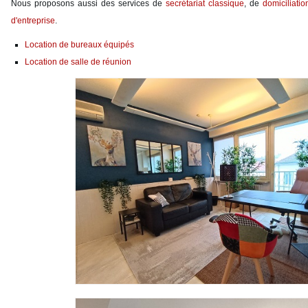
Nous proposons aussi des services de
secrétariat classique
, de
domiciliatio
d'entreprise
.
Location de bureaux équipés
Location de salle de réunion