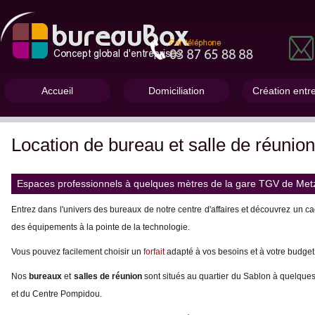
Accueil
Domiciliation
Création entr
Location de bureau et salle de réunion
Espaces professionnels à quelques mètres de la gare TGV de Met
Entrez dans l'univers des bureaux de notre centre d'affaires et découvrez un ca
des équipements à la pointe de la technologie.
Vous pouvez facilement choisir un
forfait
adapté à vos besoins et à votre budget
Nos
bureaux
et
salles de réunion
sont situés au quartier du Sablon à quelque
et du Centre Pompidou.